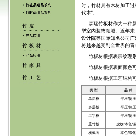
时，竹材具有木材加工过
代木”。
森瑞竹板材作为一种
型室内装饰领域。近年来
设计院等国际知名公司广
将越来越受到全世界的青
竹板材根据表层纹理
竹板材根据表面颜色
竹板材根据工艺结构
类 型
品 种
单层板
平压/侧压
多层板
平压/侧压
工字板
平压/侧压
重竹板
虎纹/本色/
横截面
本色/碳化