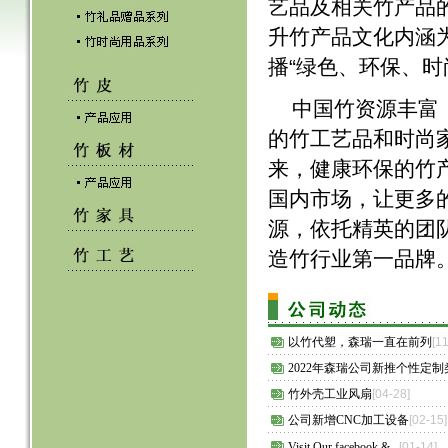
艺品及相关竹产品
升竹产品文化内涵为
播“绿色、环保、时
中国竹资源丰富
的竹工艺品和时尚
来，健康环保的竹
国内市场，让更多
源，依托精英的团
造竹行业第一品牌
以竹代塑，森瑞一直在前列
[11
2022年森瑞公司新推个性定
竹外壳工业风扇
[04-28]
公司新增CNC加工设备
[02-15]
Visit Our facebook &...
[01-14]